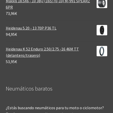
Maxxis 18.5X6 - 10 38Q (165/70-10) M-991 SPEARZ
6PR
73,96
€
Heidenau 5.20 - 13 70P P36 TL
94,95
€
Heidenau K 52 Enduro 2.50/2.75 -16 46M TT
(delantero/trasero)
53,95
€
Neumáticos baratos
¿Estás buscando neumáticos para tu moto o ciclomotor?