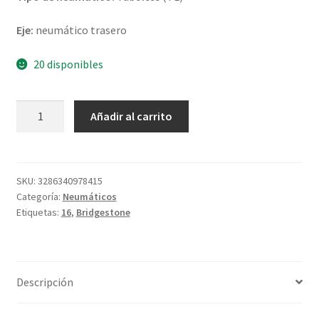
Eje:
neumático trasero
20 disponibles
Bridgestone
Añadir al carrito
H
50
140/90
B
SKU:
3286340978415
Categoría:
Neumáticos
16
Etiquetas:
16
,
Bridgestone
77H
TL
(trasero)
UM
Descripción
cantidad