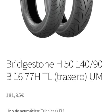
Bridgestone H 50 140/90
B 16 77H TL (trasero) UM
181,95
€
Tipo de neumático:
Tubeless (TL)