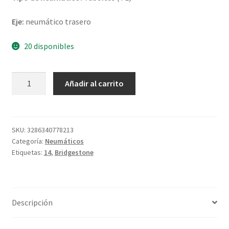
Eje:
neumático trasero
20 disponibles
Bridgestone
Añadir al carrito
SC
140/70
-
14
SKU:
3286340778213
Categoría:
Neumáticos
68S
Etiquetas:
14
,
Bridgestone
TL
(trasero)
cantidad
Descripción