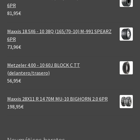
6PR
81,95
€
Maxxis 18.5X6 - 10 38Q (165/70-10) M-991 SPEARZ
6PR
73,96
€
Metzeler 4.00 - 10 60J BLOCK C TT
(delantero/trasero)
56,95
€
Maxxis 28X11 R 14 70M MU-10 BIGHORN 2.0 6PR
198,95
€