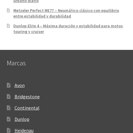
urbano diario
Metzeler Perfect ME77 – Neumático clásico con equilibrio
entre estabilidad y durabilidad
Dunlop Elite 4 – Máxima duración y estabilidad para motos
touring y cruiser
Marcas
Avon
Bridgestone
Continental
Dunlop
Heidenau