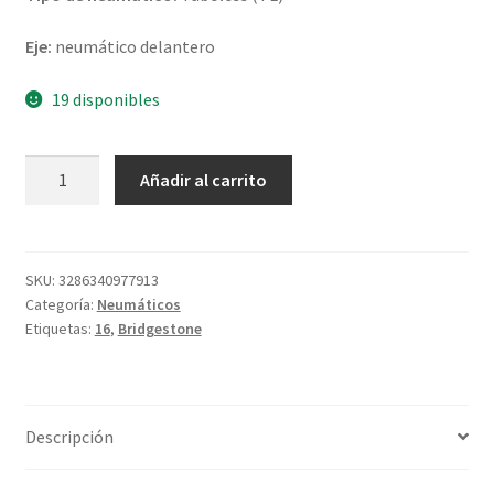
Eje:
neumático delantero
19 disponibles
Bridgestone
Añadir al carrito
H
50
130/90
B
SKU:
3286340977913
Categoría:
Neumáticos
16
Etiquetas:
16
,
Bridgestone
73H
TL
(delantero)
cantidad
Descripción