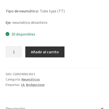
Tipo de neumático:
Tube type (TT)
Eje:
neumático delantero
20 disponibles
Bridgestone
Añadir al carrito
E-
MAX
130/90
-
SKU:
3286340613613
Categoría:
Neumáticos
16
Etiquetas:
16
,
Bridgestone
67H
TT
(delantero)
cantidad
Descripción