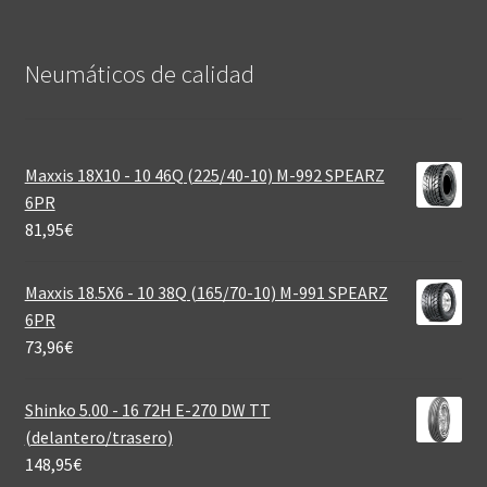
Neumáticos de calidad‎
Maxxis 18X10 - 10 46Q (225/40-10) M-992 SPEARZ
6PR
81,95
€
Maxxis 18.5X6 - 10 38Q (165/70-10) M-991 SPEARZ
6PR
73,96
€
Shinko 5.00 - 16 72H E-270 DW TT
(delantero/trasero)
148,95
€