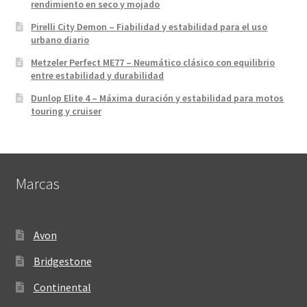
rendimiento en seco y mojado
Pirelli City Demon – Fiabilidad y estabilidad para el uso
urbano diario
Metzeler Perfect ME77 – Neumático clásico con equilibrio
entre estabilidad y durabilidad
Dunlop Elite 4 – Máxima duración y estabilidad para motos
touring y cruiser
Marcas
Avon
Bridgestone
Continental