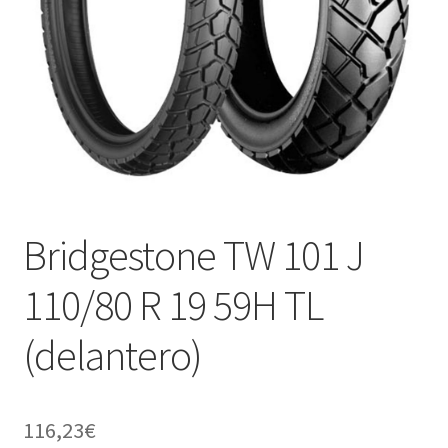
Bridgestone TW 101 J
110/80 R 19 59H TL
(delantero)
116,23
€