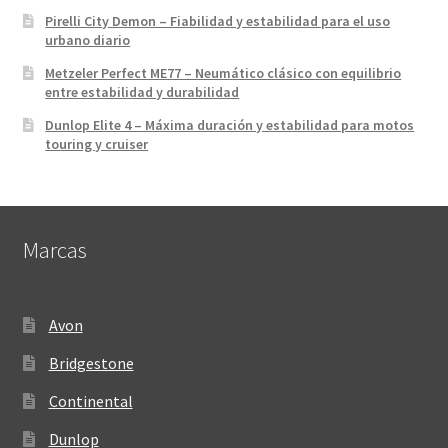
Pirelli City Demon – Fiabilidad y estabilidad para el uso
urbano diario
Metzeler Perfect ME77 – Neumático clásico con equilibrio
entre estabilidad y durabilidad
Dunlop Elite 4 – Máxima duración y estabilidad para motos
touring y cruiser
Marcas
Avon
Bridgestone
Continental
Dunlop