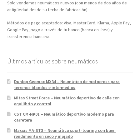
Solo vendemos neumáticos nuevos (con menos de dos años de
antigüedad desde su fecha de fabricación)
Métodos de pago aceptados: Visa, MasterCard, Klarna, Apple Pay,
Google Pay, pago a través de tu banco (banca en línea) y
transferencia bancaria.
Últimos artículos sobre neumáticos
Dunlop Geomax MX34 – Neumático de motocross para
terrenos blandos e intermedios
Mitas Street Force – Neumático deportivo de calle con
equilibrio y control
CST CM-NK01 – Neumático deportivo moderno para
carretera
Maxxis MA-ST3 – Neumático sport-touring con buen
rendimiento en seco y mojado