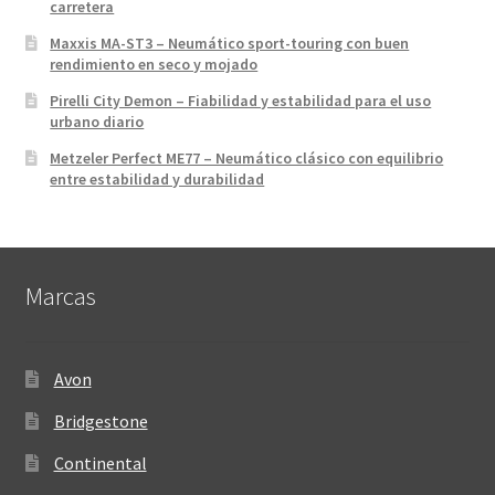
carretera
Maxxis MA-ST3 – Neumático sport-touring con buen
rendimiento en seco y mojado
Pirelli City Demon – Fiabilidad y estabilidad para el uso
urbano diario
Metzeler Perfect ME77 – Neumático clásico con equilibrio
entre estabilidad y durabilidad
Marcas
Avon
Bridgestone
Continental