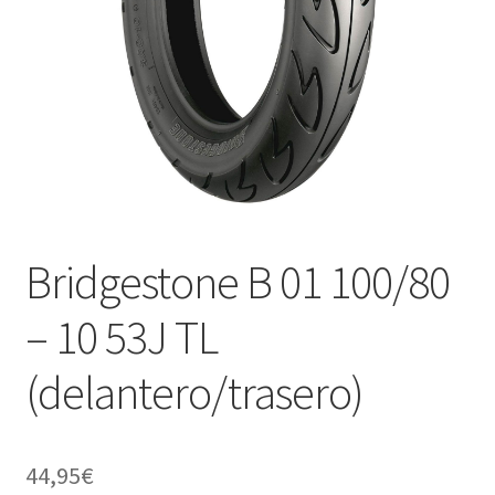
Bridgestone B 01 100/80
– 10 53J TL
(delantero/trasero)
44,95
€