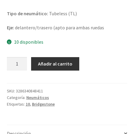
Tipo de neumático:
Tubeless (TL)
Eje:
delantero/trasero (apto para ambas ruedas
10 disponibles
Bridgestone
Añadir al carrito
B
01
100/80
-
SKU:
3286340848411
Categoría:
Neumáticos
10
Etiquetas:
10
,
Bridgestone
53J
TL
(delantero/trasero)
cantidad
Descripción