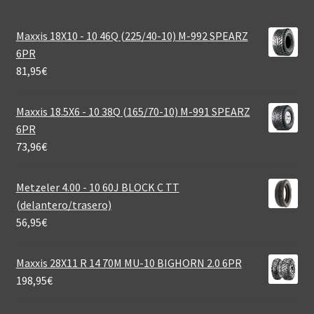
Maxxis 18X10 - 10 46Q (225/40-10) M-992 SPEARZ
6PR
81,95
€
Maxxis 18.5X6 - 10 38Q (165/70-10) M-991 SPEARZ
6PR
73,96
€
Metzeler 4.00 - 10 60J BLOCK C TT
(delantero/trasero)
56,95
€
Maxxis 28X11 R 14 70M MU-10 BIGHORN 2.0 6PR
198,95
€