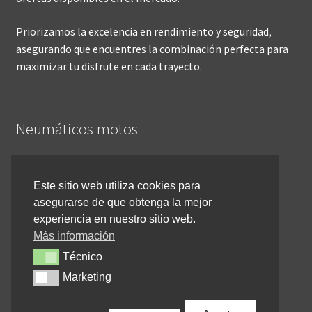
Priorizamos la excelencia en rendimiento y seguridad,
asegurando que encuentres la combinación perfecta para
maximizar tu disfrute en cada trayecto.
Neumáticos motos
Inicio
Este sitio web utiliza cookies para
asegurarse de que obtenga la mejor
Cómo comprar online
experiencia en nuestro sitio web.
Devoluciones y reembolsos
Más información
Técnico
Técnico
Cancelar pedido
Marketing
Marketing
Contacto