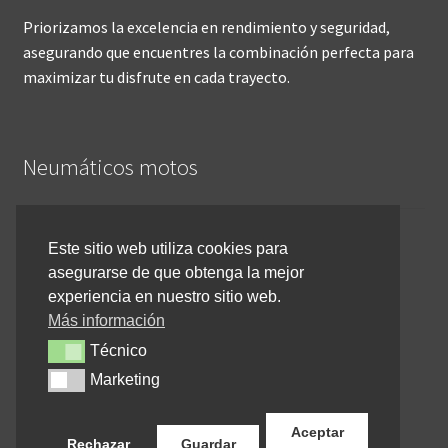
Priorizamos la excelencia en rendimiento y seguridad,
asegurando que encuentres la combinación perfecta para
maximizar tu disfrute en cada trayecto.
Neumáticos motos
Inicio
Este sitio web utiliza cookies para
asegurarse de que obtenga la mejor
Cómo comprar online
experiencia en nuestro sitio web.
Devoluciones y reembolsos
Más información
Técnico
Técnico
Cancelar pedido
Marketing
Marketing
Contacto
Aceptar
Rechazar
Guardar