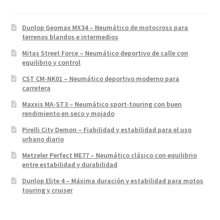
Dunlop Geomax MX34 – Neumático de motocross para
terrenos blandos e intermedios
Mitas Street Force – Neumático deportivo de calle con
equilibrio y control
CST CM-NK01 – Neumático deportivo moderno para
carretera
Maxxis MA-ST3 – Neumático sport-touring con buen
rendimiento en seco y mojado
Pirelli City Demon – Fiabilidad y estabilidad para el uso
urbano diario
Metzeler Perfect ME77 – Neumático clásico con equilibrio
entre estabilidad y durabilidad
Dunlop Elite 4 – Máxima duración y estabilidad para motos
touring y cruiser