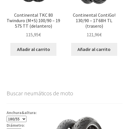
Continental TKC 80
Continental ContiGo!
Twinduro (M+S) 100/90 – 19
130/90 – 17 68H TL
57S TT (delantero)
(trasero)
115,95
€
121,96
€
Añadir al carrito
Añadir al carrito
Buscar neumáticos de moto
Anchura&altura:
Diámetro: