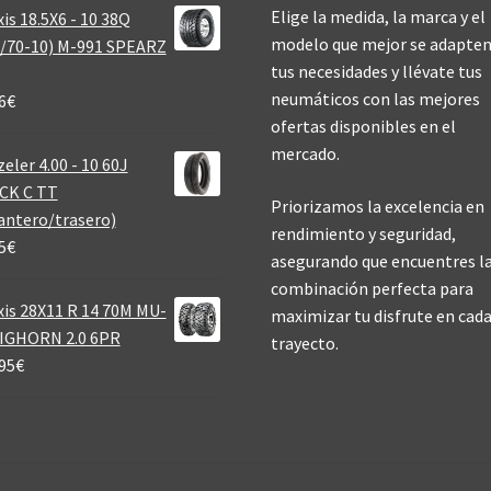
Elige la medida, la marca y el
is 18.5X6 - 10 38Q
modelo que mejor se adapten
/70-10) M-991 SPEARZ
tus necesidades y llévate tus
neumáticos con las mejores
6
€
ofertas disponibles en el
mercado.
eler 4.00 - 10 60J
CK C TT
Priorizamos la excelencia en
antero/trasero)
rendimiento y seguridad,
5
€
asegurando que encuentres l
combinación perfecta para
is 28X11 R 14 70M MU-
maximizar tu disfrute en cad
BIGHORN 2.0 6PR
trayecto.
95
€