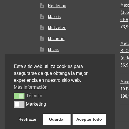
Maxx
Heidenau
(165
Maxxis
6PR
73,9
Metzeler
Michelin
Metz
Mitas
BLO
(del
Pirelli
56,9
Este sitio web utiliza cookies para
asegurarse de que obtenga la mejor
experiencia en nuestro sitio web.
Maxx
Más información
10 
198,
Técnico
Técnico
Marketing
Marketing
Rechazar
Guardar
Aceptar todo