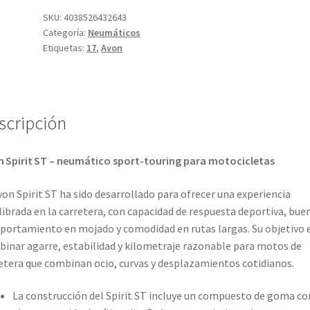
(58W)
SKU:
4038526432643
Categoría:
Neumáticos
SPIRIT
Etiquetas:
17
,
Avon
ST
TL
(delantero)
cantidad
scripción
 Spirit ST – neumático sport-touring para motocicletas
von Spirit ST ha sido desarrollado para ofrecer una experiencia
librada en la carretera, con capacidad de respuesta deportiva, bue
ortamiento en mojado y comodidad en rutas largas. Su objetivo 
inar agarre, estabilidad y kilometraje razonable para motos de
etera que combinan ocio, curvas y desplazamientos cotidianos.
La construcción del Spirit ST incluye un compuesto de goma co