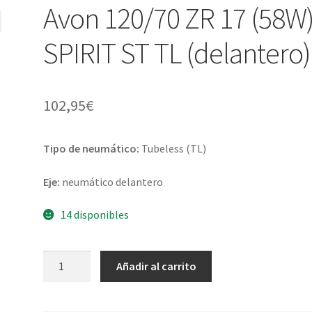
Avon 120/70 ZR 17 (58W
SPIRIT ST TL (delantero)
102,95
€
Tipo de neumático:
Tubeless (TL)
Eje:
neumático delantero
14 disponibles
Avon
Añadir al carrito
120/70
ZR
17