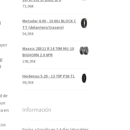
73,96
€
Metzeler 4.00 - 10 60J BLOCK C
l
TT (delantero/trasero)
56,95
€
ayor
Maxxis 28X11 R 14 70M MU-10
BIGHORN 2.0 6PR
g:
198,95
€
d
Heidenau 5.20 - 13 70P P36 TL
99,95
€
d de
 un
Información
za en
tos
Envíos a España en 2-4 días laborables