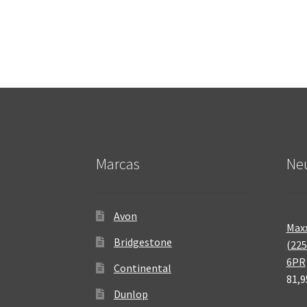
Marcas
Neu
Avon
Maxx
Bridgestone
(225
6PR
Continental
81,9
Dunlop