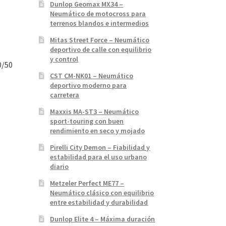
Dunlop Geomax MX34 –
Neumático de motocross para
terrenos blandos e intermedios
Mitas Street Force – Neumático
deportivo de calle con equilibrio
y control
0/50
CST CM-NK01 – Neumático
deportivo moderno para
carretera
Maxxis MA-ST3 – Neumático
sport-touring con buen
rendimiento en seco y mojado
Pirelli City Demon – Fiabilidad y
estabilidad para el uso urbano
diario
Metzeler Perfect ME77 –
Neumático clásico con equilibrio
entre estabilidad y durabilidad
Dunlop Elite 4 – Máxima duración