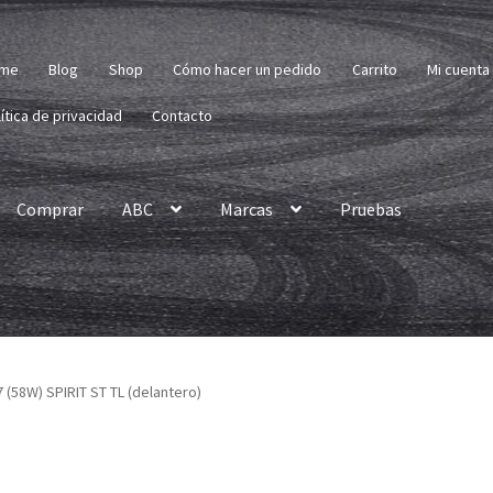
me
Blog
Shop
Cómo hacer un pedido
Carrito
Mi cuenta
ítica de privacidad
Contacto
Comprar
ABC
Marcas
Pruebas
 (58W) SPIRIT ST TL (delantero)