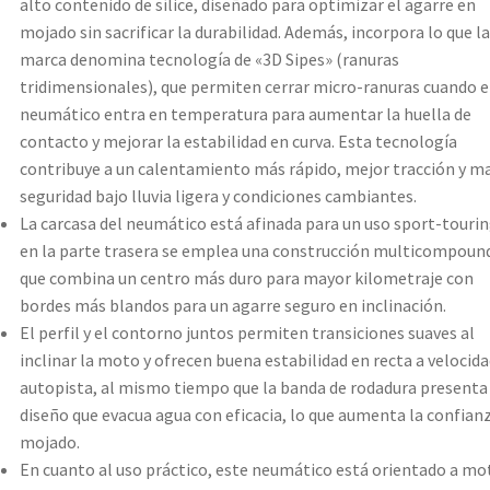
alto contenido de sílice, diseñado para optimizar el agarre en
mojado sin sacrificar la durabilidad. Además, incorpora lo que la
marca denomina tecnología de «3D Sipes» (ranuras
tridimensionales), que permiten cerrar micro-ranuras cuando e
neumático entra en temperatura para aumentar la huella de
contacto y mejorar la estabilidad en curva. Esta tecnología
contribuye a un calentamiento más rápido, mejor tracción y m
seguridad bajo lluvia ligera y condiciones cambiantes.
La carcasa del neumático está afinada para un uso sport-tourin
en la parte trasera se emplea una construcción multicompoun
que combina un centro más duro para mayor kilometraje con
bordes más blandos para un agarre seguro en inclinación.
El perfil y el contorno juntos permiten transiciones suaves al
inclinar la moto y ofrecen buena estabilidad en recta a velocida
autopista, al mismo tiempo que la banda de rodadura presenta
diseño que evacua agua con eficacia, lo que aumenta la confian
mojado.
En cuanto al uso práctico, este neumático está orientado a mo