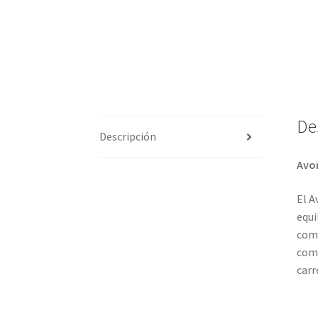
De
Descripción
Avon
El A
equi
comp
comb
carr