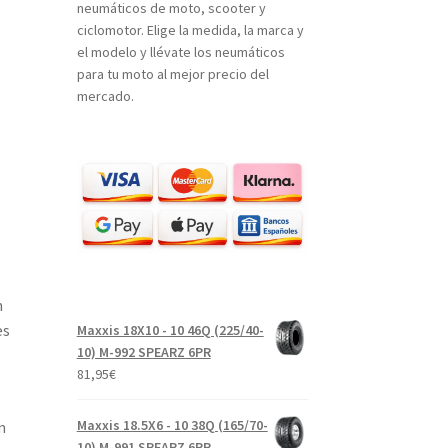
neumáticos de moto, scooter y
ciclomotor. Elige la medida, la marca y
el modelo y llévate los neumáticos
para tu moto al mejor precio del
mercado.
n
es
Maxxis 18X10 - 10 46Q (225/40-
10) M-992 SPEARZ 6PR
81,95
€
Maxxis 18.5X6 - 10 38Q (165/70-
n
10) M-991 SPEARZ 6PR