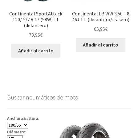
Continental SportAttack
Continental LB WW 3.50 – 8
120/70 ZR 17 (58W) TL
46J TT (delantero/trasero)
(delantero)
65,95
€
73,96
€
Añadir al carrito
Añadir al carrito
Buscar neumáticos de moto
Anchura&altura:
Diámetro: