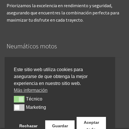
Priorizamos la excelencia en rendimiento y seguridad,
asegurando que encuentres la combinación perfecta para
maximizar tu disfrute en cada trayecto.
Neumáticos motos
Inicio
Este sitio web utiliza cookies para
asegurarse de que obtenga la mejor
Cómo comprar online
experiencia en nuestro sitio web.
Devoluciones y reembolsos
Más información
Técnico
Técnico
Cancelar pedido
Marketing
Marketing
Contacto
Aceptar
Rechazar
Guardar