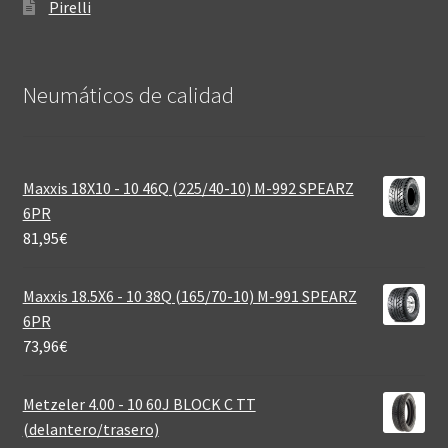
Pirelli
Neumáticos de calidad‎
Maxxis 18X10 - 10 46Q (225/40-10) M-992 SPEARZ
6PR
81,95
€
Maxxis 18.5X6 - 10 38Q (165/70-10) M-991 SPEARZ
6PR
73,96
€
Metzeler 4.00 - 10 60J BLOCK C TT
(delantero/trasero)