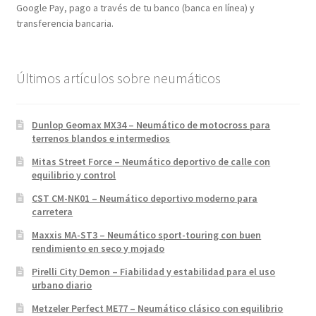
Google Pay, pago a través de tu banco (banca en línea) y
transferencia bancaria.
Últimos artículos sobre neumáticos
Dunlop Geomax MX34 – Neumático de motocross para
terrenos blandos e intermedios
Mitas Street Force – Neumático deportivo de calle con
equilibrio y control
CST CM-NK01 – Neumático deportivo moderno para
carretera
Maxxis MA-ST3 – Neumático sport-touring con buen
rendimiento en seco y mojado
Pirelli City Demon – Fiabilidad y estabilidad para el uso
urbano diario
Metzeler Perfect ME77 – Neumático clásico con equilibrio