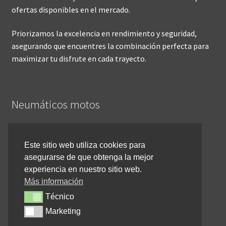
ofertas disponibles en el mercado.
Priorizamos la excelencia en rendimiento y seguridad,
asegurando que encuentres la combinación perfecta para
maximizar tu disfrute en cada trayecto.
Neumáticos motos
Inicio
Este sitio web utiliza cookies para
asegurarse de que obtenga la mejor
Cómo comprar online
experiencia en nuestro sitio web.
Devoluciones y reembolsos
Más información
Técnico
Técnico
Cancelar pedido
Marketing
Marketing
Contacto