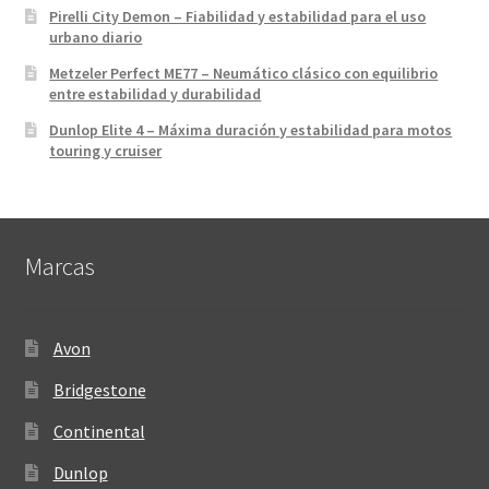
Pirelli City Demon – Fiabilidad y estabilidad para el uso
urbano diario
Metzeler Perfect ME77 – Neumático clásico con equilibrio
entre estabilidad y durabilidad
Dunlop Elite 4 – Máxima duración y estabilidad para motos
touring y cruiser
Marcas
Avon
Bridgestone
Continental
Dunlop