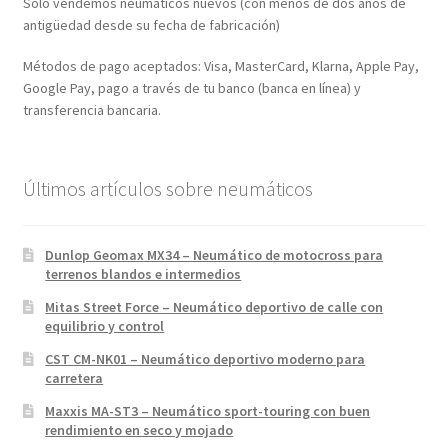
Solo vendemos neumáticos nuevos (con menos de dos años de
antigüedad desde su fecha de fabricación)
Métodos de pago aceptados: Visa, MasterCard, Klarna, Apple Pay,
Google Pay, pago a través de tu banco (banca en línea) y
transferencia bancaria.
Últimos artículos sobre neumáticos
Dunlop Geomax MX34 – Neumático de motocross para
terrenos blandos e intermedios
Mitas Street Force – Neumático deportivo de calle con
equilibrio y control
CST CM-NK01 – Neumático deportivo moderno para
carretera
Maxxis MA-ST3 – Neumático sport-touring con buen
rendimiento en seco y mojado